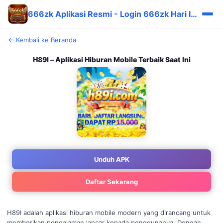
666zk Aplikasi Resmi - Login 666zk Hari Ini Pasti Gacor Aman ✅
← Kembali ke Beranda
H89I – Aplikasi Hiburan Mobile Terbaik Saat Ini
Unduh APK
Daftar Sekarang
H89I adalah aplikasi hiburan mobile modern yang dirancang untuk
memberikan pengalaman lancar kepada penggunanya. Dengan